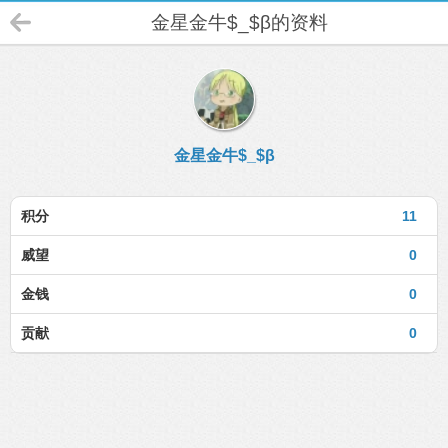
金星金牛$_$β的资料
金星金牛$_$β
积分
11
威望
0
金钱
0
贡献
0